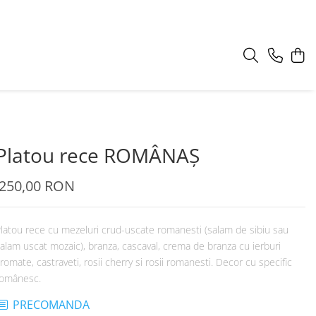
Platou rece ROMÂNAȘ
250,00 RON
latou rece cu mezeluri crud-uscate romanesti (salam de sibiu sau
alam uscat mozaic), branza, cascaval, crema de branza cu ierburi
romate, castraveti, rosii cherry si rosii romanesti. Decor cu specific
omânesc.
PRECOMANDA