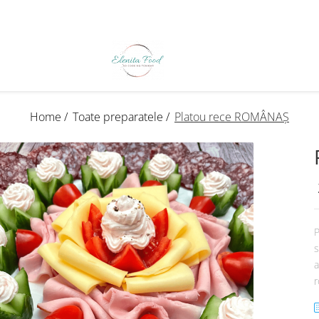
Home /
Toate preparatele /
Platou rece ROMÂNAȘ
P
s
a
r