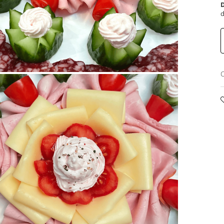
D
d
C