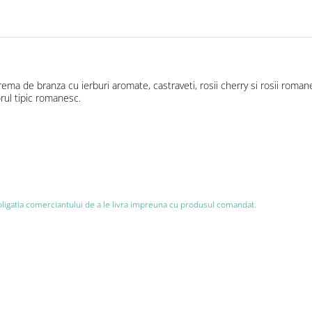
ema de branza cu ierburi aromate, castraveti, rosii cherry si rosii romane
rul tipic romanesc.
bligatia comerciantului de a le livra impreuna cu produsul comandat.