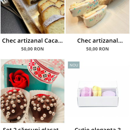
Chec artizanal Cacao,
Chec artizanal
600 g
glazurat Curcubeu,
50,00 RON
50,00 RON
600 g
NOU
Set 2 căpșuni glasate
Cutie eleganta 3