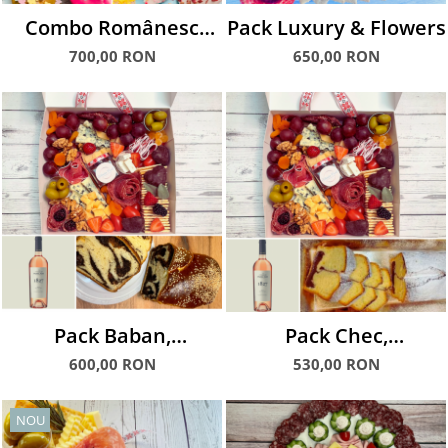
Combo Românesc
Pack Luxury & Flowers
Checuri & Căpșuni
700,00 RON
650,00 RON
glasate
Pack Baban,
Pack Chec,
Charcuterie & Wine
Charcuterie & Wine
600,00 RON
530,00 RON
NOU