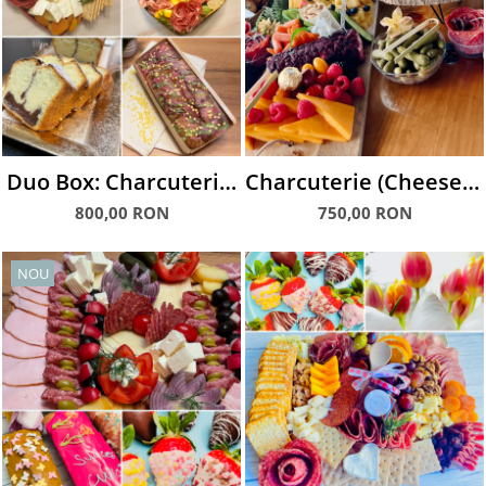
Duo Box: Charcuterie,
Charcuterie (Cheese &
Checuri & Prosecco
Meat) Bar Evenimente
800,00 RON
750,00 RON
NOU