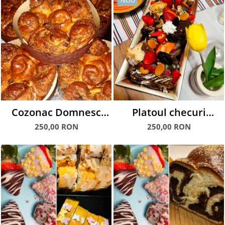
NOU
Cozonac Domnesc
Platoul checuri
Trandafir
variate, fructe, alune
250,00 RON
250,00 RON
și brânzeturi