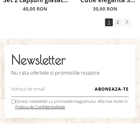
în ciocolată
macarons
40,00 RON
30,00 RON
1
2
Newsletter
Nu rata ofertele si promotiile noastre
Doresc newsletter cu promotiile magazinului. Afla mai multe in
Politica de Confidentialitate