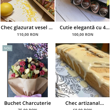
Chec glazurat vesel cu
Cutie elegantă cu 4
flori de sezon și
căpșuni glasate în
110,00 RON
100,00 RON
felicitare tematică:
ciocolată albă și
Fericire Împachetată.
neagră
NOU
Buchet Charcuterie
Chec artizanal
glazurat cu fulgi