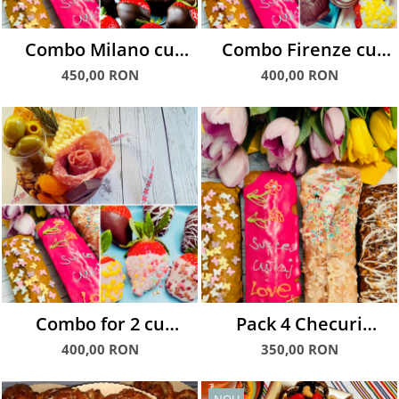
Combo Milano cu
Combo Firenze cu
Checuri și Căpșuni
Mozzarella, Checuri &
450,00 RON
400,00 RON
glasate
Căpșuni glasate
Combo for 2 cu
Pack 4 Checuri
Charcuterie Snack,
Artizanale cu 5 fire
400,00 RON
350,00 RON
Checuri si Capsuni
flori
glasate