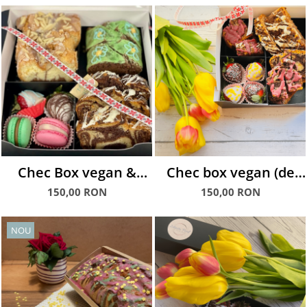
Chec Box vegan &
Chec box vegan (de
non-vegan, cu
post) cu căpșuni
150,00 RON
150,00 RON
macarons și căpșuni
glasate
glasate
NOU