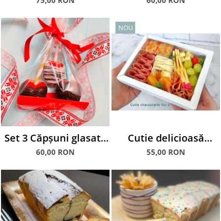
75,00 RON
60,00 RON
MIGDALE, 600 g
NOU
Set 3 Căpșuni glasate
Cutie delicioasă
în ciocolată
Charcuterie for Two
60,00 RON
55,00 RON