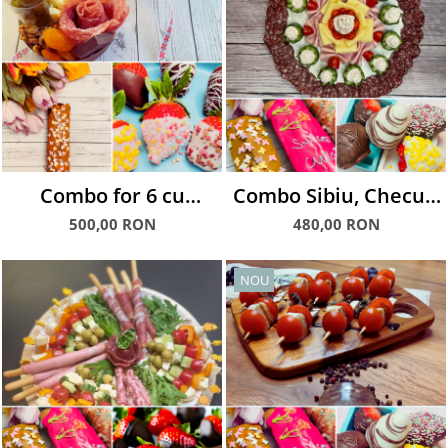
Combo for 6 cu
Combo Sibiu, Checuri
Charcuterie Snack,
& Căpșuni glasate
500,00 RON
480,00 RON
Chec și Căpșuni
glasate
NOU