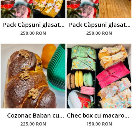
Pack Căpșuni glasate
Pack Căpșuni glasate
& Chec glazurat
& Cozonac
250,00 RON
250,00 RON
Cozonac Baban cu
Chec box cu macarons
mac si nuca, 1.5 kg
și căpșuni glasate în
225,00 RON
150,00 RON
ciocolată