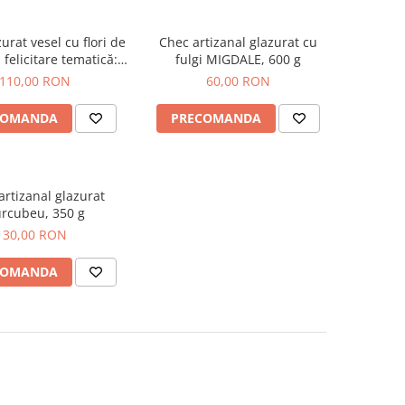
urat vesel cu flori de
Chec artizanal glazurat cu
 felicitare tematică:
fulgi MIGDALE, 600 g
cire Împachetată.
110,00 RON
60,00 RON
COMANDA
PRECOMANDA
artizanal glazurat
rcubeu, 350 g
30,00 RON
COMANDA