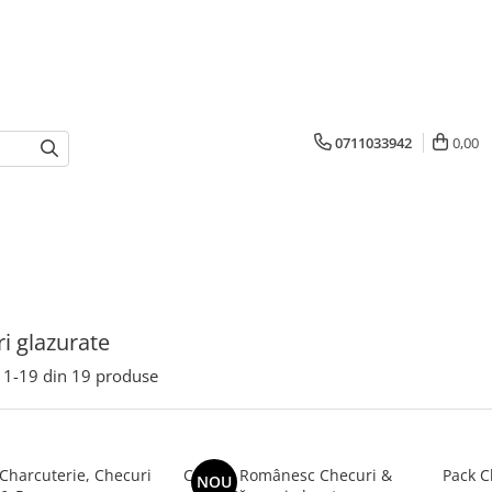
0711033942
0,00
i glazurate
1-
19
din
19
produse
Charcuterie, Checuri
Combo Românesc Checuri &
Pack C
NOU