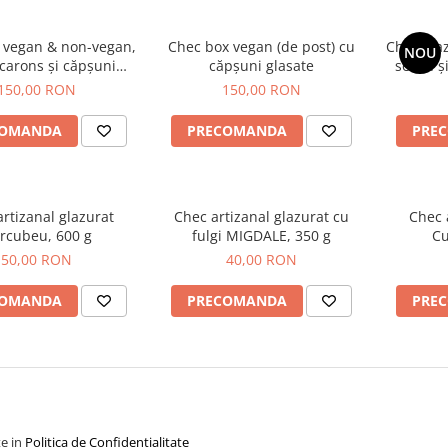
 vegan & non-vegan,
Chec box vegan (de post) cu
Chec glaz
NOU
carons și căpșuni
căpșuni glasate
sezon și
glasate
Feri
150,00 RON
150,00 RON
COMANDA
PRECOMANDA
PRE
rtizanal glazurat
Chec artizanal glazurat cu
Chec 
rcubeu, 600 g
fulgi MIGDALE, 350 g
Cu
50,00 RON
40,00 RON
COMANDA
PRECOMANDA
PRE
te in
Politica de Confidentialitate