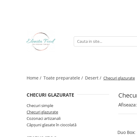
Toate preparatele
Platouri
Specific romanesc
Specific italian
Platouri speciale
Toate platourile reci
Desert
Home /
Toate preparatele /
Desert /
Checuri glazurate
Checuri simple
Checuri glazurate
Checur
CHECURI GLAZURATE
Cozonaci artizanali
Afiseaza:
Checuri simple
Căpșuni glasate în ciocolată
Checuri glazurate
De rontaiala
Cozonaci artizanali
De rontait diverse
Căpșuni glasate în ciocolată
Duo Box: 
De rontait artizanal