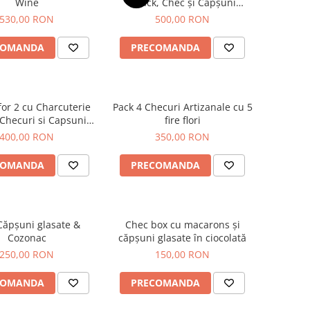
Wine
Snack, Chec și Căpșuni
glasate
530,00 RON
500,00 RON
COMANDA
PRECOMANDA
or 2 cu Charcuterie
Pack 4 Checuri Artizanale cu 5
 Checuri si Capsuni
fire flori
glasate
400,00 RON
350,00 RON
COMANDA
PRECOMANDA
Căpșuni glasate &
Chec box cu macarons și
Cozonac
căpșuni glasate în ciocolată
250,00 RON
150,00 RON
COMANDA
PRECOMANDA