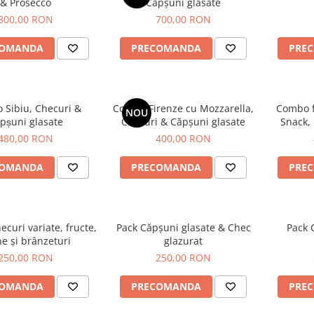
& Prosecco
Căpșuni glasate
800,00 RON
700,00 RON
COMANDA
PRECOMANDA
PRE
 Sibiu, Checuri &
Combo Firenze cu Mozzarella,
Combo f
NOU
̆pșuni glasate
Checuri & Căpșuni glasate
Snack,
480,00 RON
400,00 RON
COMANDA
PRECOMANDA
PRE
ecuri variate, fructe,
Pack Căpșuni glasate & Chec
Pack 
e și brânzeturi
glazurat
250,00 RON
250,00 RON
COMANDA
PRECOMANDA
PRE