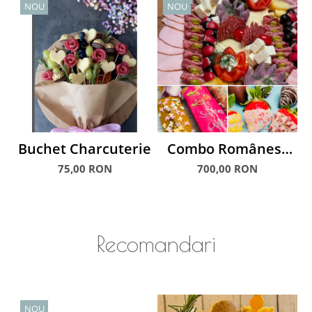
NOU
NOU
Buchet Charcuterie
Combo Românesc
C
Checuri & Căpșuni
75,00 RON
700,00 RON
glasate
Recomandari
NOU