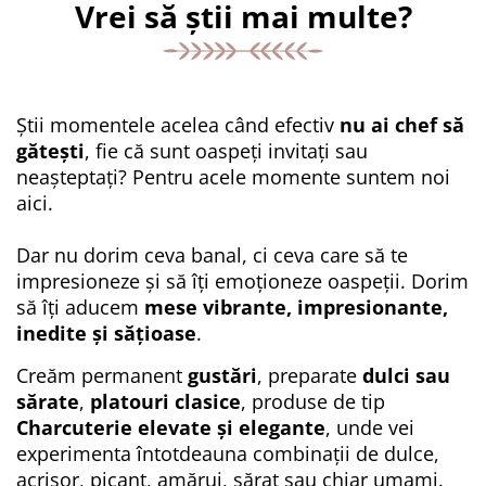
Vrei să știi mai multe?
Știi momentele acelea când efectiv
nu ai chef să
gătești
, fie că sunt oaspeți invitați sau
neașteptați? Pentru acele momente suntem noi
aici.
Dar nu dorim ceva banal, ci ceva care să te
impresioneze și să îți emoționeze oaspeții. Dorim
să îți aducem
mese vibrante, impresionante,
inedite și sățioase
.
Creăm permanent
gustări
, preparate
dulci sau
sărate
,
platouri clasice
, produse de tip
Charcuterie elevate și elegante
, unde vei
experimenta întotdeauna combinații de dulce,
acrișor, picant, amărui, sărat sau chiar umami.