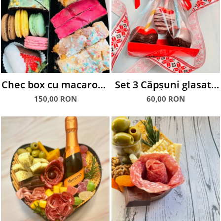
Chec box cu macarons
Set 3 Căpșuni glasate
și căpșuni glasate în
în ciocolată
150,00 RON
60,00 RON
ciocolată