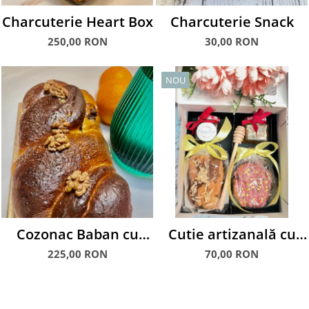
Charcuterie Heart Box
Charcuterie Snack
250,00 RON
30,00 RON
NOU
Cozonac Baban cu
Cutie artizanală cu
mac si nuca, 1.5 kg
mini-checuri, dulceață
225,00 RON
70,00 RON
și miere artizanală