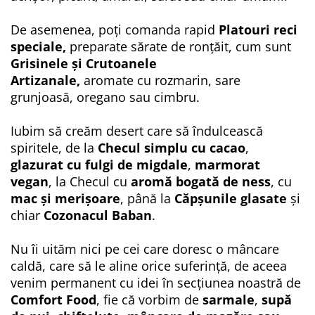
De asemenea, poți comanda rapid
Platouri reci
speciale,
preparate sărate de ronțăit, cum sunt
Grisinele și Crutoanele
Artizanale,
aromate cu rozmarin, sare
grunjoasă, oregano sau cimbru.
Iubim să creăm desert care să îndulcească
spiritele, de la
Checul simplu cu cacao
,
glazurat cu fulgi de migdale
,
marmorat
vegan
, la Checul cu
aromă bogată de ness
, cu
mac și merișoare
, până la
Căpșunile glasate
și
chiar
Cozonacul Baban
.
Nu îi uităm nici pe cei care doresc o mâncare
caldă, care să le aline orice suferință, de aceea
venim permanent cu idei în secțiunea noastră de
Comfort Food
, fie că vorbim de
sarmale
,
supă