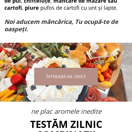
de pui
,
chifteluțe
,
mâncare de mazăre sau
cartofi
,
piure
pufos de cartofi cu unt și lapte.
Noi aducem mâncărica, Tu ocupă-te de
oaspeți.
ÎNTREABĂ-NE ORICE
ne plac aromele inedite
TESTĂM ZILNIC