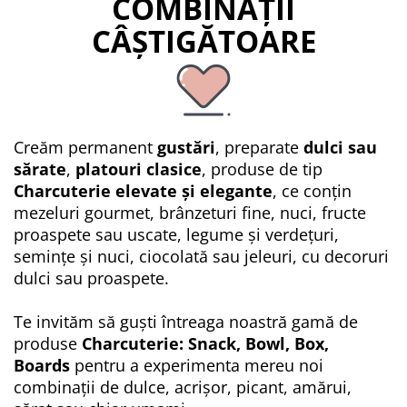
COMBINAȚII
CÂȘTIGĂTOARE
Creăm permanent
gustări
, preparate
dulci sau
sărate
,
platouri clasice
, produse de tip
Charcuterie elevate și elegante
, ce conțin
mezeluri gourmet, brânzeturi fine, nuci, fructe
proaspete sau uscate, legume și verdețuri,
semințe și nuci, ciocolată sau jeleuri, cu decoruri
dulci sau proaspete.
Te invităm să guști întreaga noastră gamă de
produse
Charcuterie: Snack, Bowl, Box,
Boards
pentru a experimenta mereu noi
combinații de dulce, acrișor, picant, amărui,