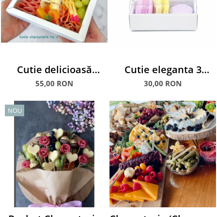
Cutie delicioasă
Cutie eleganta 3
Charcuterie for Two
macarons
55,00 RON
30,00 RON
NOU