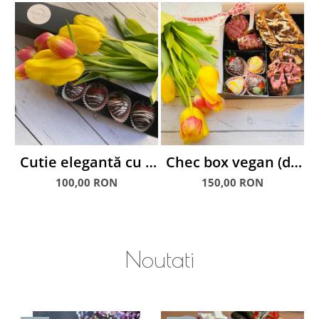
Cutie elegantă cu 4
Chec box vegan (de
căpșuni glasate în
post) cu căpșuni
100,00 RON
150,00 RON
ciocolată albă și
glasate
C
neagră
Noutati