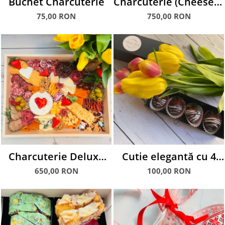
Buchet Charcuterie
Charcuterie (Cheese &
Meat) Bar Evenimente
75,00 RON
750,00 RON
Charcuterie Deluxe
Cutie elegantă cu 4
Box
căpșuni glasate în
650,00 RON
100,00 RON
ciocolată albă și
neagră