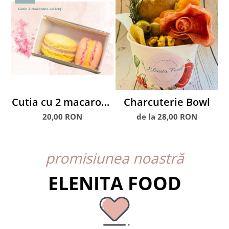
Cutia cu 2 macarons
Charcuterie Bowl
iubăreți
C
20,00 RON
de la 28,00 RON
promisiunea noastră
ELENITA FOOD