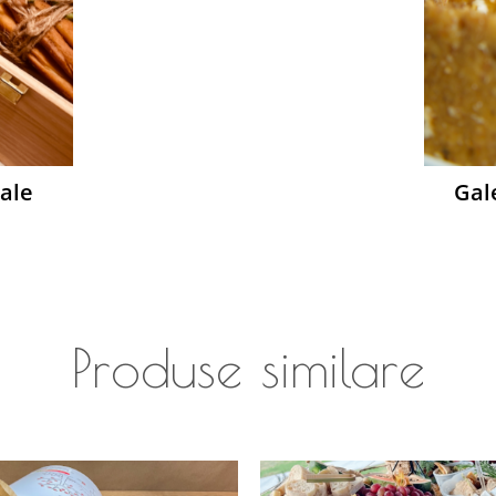
nale
Gal
grisine
Produse similare