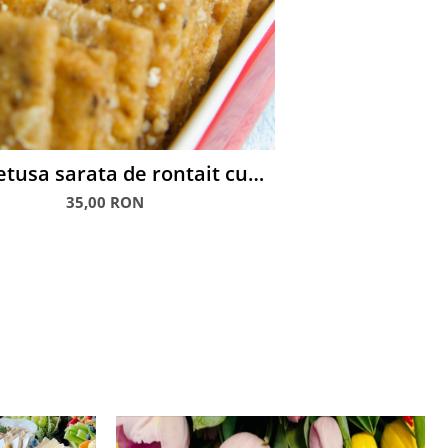
etusa sarata de rontait cu
, biscuiti, saratele, sticksuri
35,00 RON