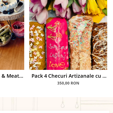
 & Meat)
Pack 4 Checuri Artizanale cu 5
te
fire flori
350,00 RON