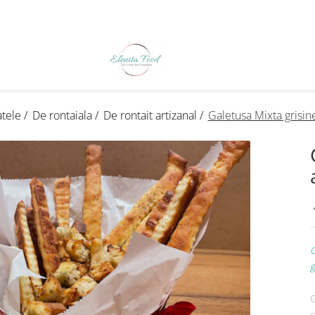
tele /
De rontaiala /
De rontait artizanal /
Galetusa Mixta grisine
G
g
G
c