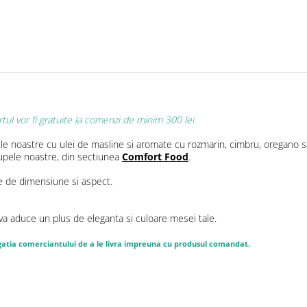
tul vor fi gratuite la comenzi de minim 300 lei.
le noastre cu ulei de masline si aromate cu rozmarin, cimbru, oregano sau
supele noastre, din sectiunea
Comfort Food
.
te de dimensiune si aspect.
te va aduce un plus de eleganta si culoare mesei tale.
ligatia comerciantului de a le livra impreuna cu produsul comandat.