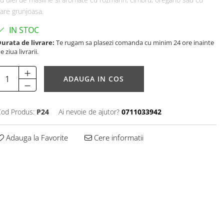
are grunjoasa.
IN STOC
urata de livrare:
Te rugam sa plasezi comanda cu minim 24 ore inainte
e ziua livrarii.
ADAUGA IN COS
od Produs:
P24
Ai nevoie de ajutor?
0711033942
Adauga la Favorite
Cere informatii