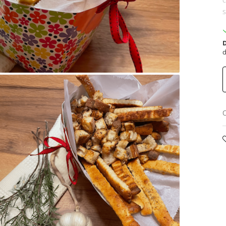
s
D
d
C