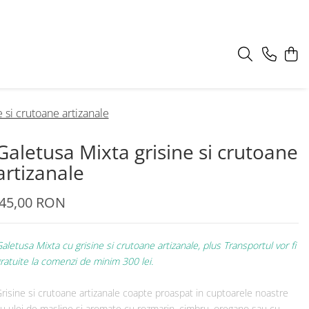
 si crutoane artizanale
Galetusa Mixta grisine si crutoane
artizanale
45,00 RON
aletusa Mixta cu grisine si crutoane artizanale, plus Transportul vor fi
ratuite la comenzi de minim 300 lei.
risine si crutoane artizanale coapte proaspat in cuptoarele noastre
u ulei de masline si aromate cu rozmarin, cimbru, oregano sau cu