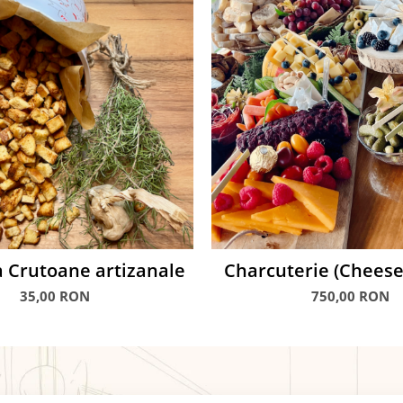
 Crutoane artizanale
Charcuterie (Cheese
Bar Evenimen
35,00 RON
750,00 RON