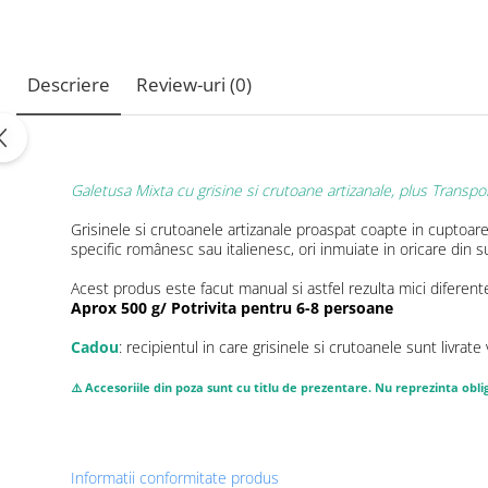
Descriere
Review-uri
(0)
Galetusa Mixta cu grisine si crutoane artizanale, plus Transpor
Grisinele si crutoanele artizanale proaspat coapte in cuptoare
specific românesc sau italienesc, ori inmuiate in oricare din 
Acest produs este facut manual si astfel rezulta mici diferen
Aprox 500 g/ Potrivita pentru 6-8 persoane
Cadou
: recipientul in care grisinele si crutoanele sunt livra
⚠️ Accesoriile din poza sunt cu titlu de prezentare. Nu reprezinta ob
Informatii conformitate produs