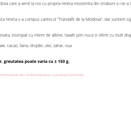
 care a venit la noi cu propria reteta mostenita din strabuni si ne-a l
sta reteta s-a compus cantecul "Trandafir de la Moldova", dar suntem si
vata, insiropat cu miere de albine, tavalit prin nuca si oferit cu mult dra
e, cacao, faina, drojdie, ulei, zahar, oua.
 greutatea poate varia cu ± 150 g.
 comerciantului de a le livra impreuna cu produsul comandat.