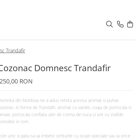
c Trandafir
Cozonac Domnesc Trandafir
250,00 RON
omnita din Moldova ne-a adus reteta acestui aromat si puhav
ozonac, in forma de Trandafir, aromat cu vanilie, coaja de portocala si
amaie, portocala confiata, plin de crema de nuca si unt cu stafide
omolite in rom.
ste unic si gata sa va imbete simturile cu ocazii speciale sau la orice