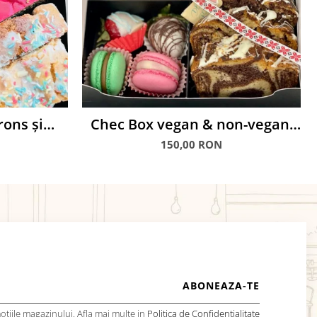
ons și
Chec Box vegan & non-vegan,
iocolată
cu macarons și căpșuni glasate
150,00 RON
tiile magazinului. Afla mai multe in
Politica de Confidentialitate