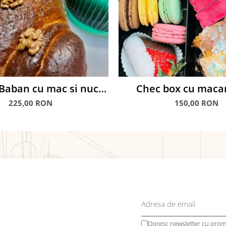
Baban cu mac si nuca,
Chec box cu macar
1.5 kg
căpșuni glasate în c
225,00 RON
150,00 RON
Doresc newsletter cu promo