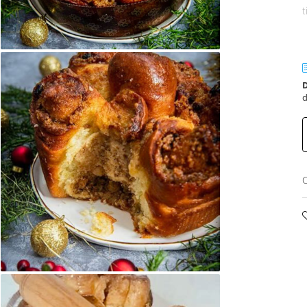
t
D
d
C