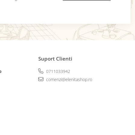
Suport Clienti
p
0711033942
comenzi@elenitashop.ro