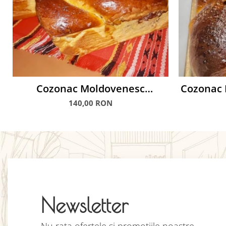
Cozonac Moldovenesc
Cozonac 
Traditional, 1.2 kg
140,00 RON
Newsletter