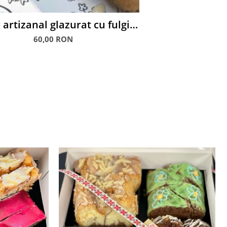
 artizanal glazurat cu fulgi
MIGDALE, 600 g
60,00 RON