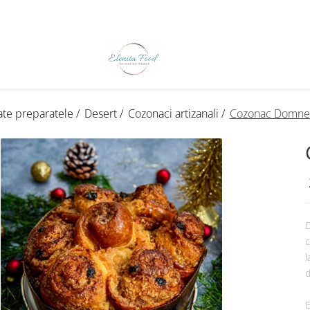
ate preparatele /
Desert /
Cozonaci artizanali /
Cozonac Domnes
D
c
l
d
E