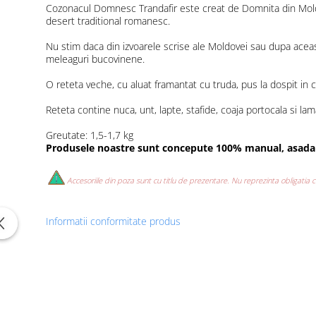
Cozonacul Domnesc Trandafir este creat de Domnita din Moldova
desert traditional romanesc.
Nu stim daca din izvoarele scrise ale Moldovei sau dupa acea
meleaguri bucovinene.
O reteta veche, cu aluat framantat cu truda, pus la dospit in co
Reteta contine nuca, unt, lapte, stafide, coaja portocala si lamai
Greutate: 1,5-1,7 kg
Produsele noastre sunt concepute 100% manual, asadar,
Accesoriile din poza sunt cu titlu de prezentare. Nu reprezinta obligatia
Informatii conformitate produs