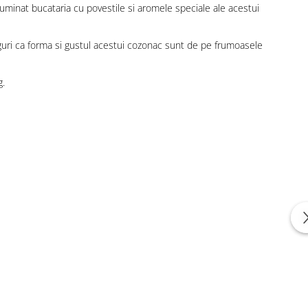
uminat bucataria cu povestile si aromele speciale ale acestui
guri ca forma si gustul acestui cozonac sunt de pe frumoasele
g.