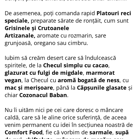
De asemenea, poți comanda rapid
Platouri reci
speciale,
preparate sărate de ronțăit, cum sunt
Grisinele și Crutoanele
Artizanale,
aromate cu rozmarin, sare
grunjoasă, oregano sau cimbru.
Iubim să creăm desert care să îndulcească
spiritele, de la
Checul simplu cu cacao
,
glazurat cu fulgi de migdale
,
marmorat
vegan
, la Checul cu
aromă bogată de ness
, cu
mac și merișoare
, până la
Căpșunile glasate
și
chiar
Cozonacul Baban
.
Nu îi uităm nici pe cei care doresc o mâncare
caldă, care să le aline orice suferință, de aceea
venim permanent cu idei în secțiunea noastră de
Comfort Food
, fie că vorbim de
sarmale
,
supă