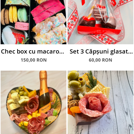
Chec box cu macarons
Set 3 Căpșuni glasate
și căpșuni glasate în
în ciocolată
150,00 RON
60,00 RON
ciocolată