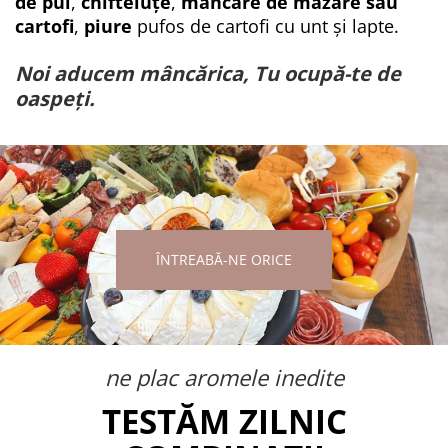
de pui
,
chifteluțe
,
mâncare de mazăre sau
cartofi
,
piure
pufos de cartofi cu unt și lapte.
Noi aducem mâncărica, Tu ocupă-te de
oaspeți.
ÎNTREABĂ-NE ORICE
ne plac aromele inedite
TESTĂM ZILNIC