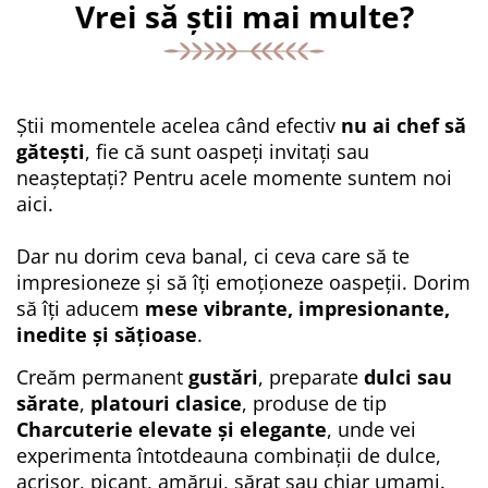
Vrei să știi mai multe?
Știi momentele acelea când efectiv
nu ai chef să
gătești
, fie că sunt oaspeți invitați sau
neașteptați? Pentru acele momente suntem noi
aici.
Dar nu dorim ceva banal, ci ceva care să te
impresioneze și să îți emoționeze oaspeții. Dorim
să îți aducem
mese vibrante, impresionante,
inedite și sățioase
.
Creăm permanent
gustări
, preparate
dulci sau
sărate
,
platouri clasice
, produse de tip
Charcuterie elevate și elegante
, unde vei
experimenta întotdeauna combinații de dulce,
acrișor, picant, amărui, sărat sau chiar umami.