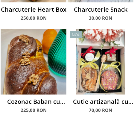
Charcuterie Heart Box
Charcuterie Snack
250,00 RON
30,00 RON
NOU
Cozonac Baban cu
Cutie artizanală cu
mac si nuca, 1.5 kg
mini-checuri, dulceață
225,00 RON
70,00 RON
și miere artizanală