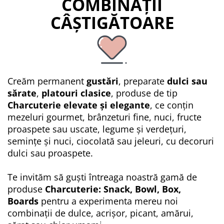
COMBINAȚII
CÂȘTIGĂTOARE
Creăm permanent
gustări
, preparate
dulci sau
sărate
,
platouri clasice
, produse de tip
Charcuterie elevate și elegante
, ce conțin
mezeluri gourmet, brânzeturi fine, nuci, fructe
proaspete sau uscate, legume și verdețuri,
semințe și nuci, ciocolată sau jeleuri, cu decoruri
dulci sau proaspete.
Te invităm să guști întreaga noastră gamă de
produse
Charcuterie: Snack, Bowl, Box,
Boards
pentru a experimenta mereu noi
combinații de dulce, acrișor, picant, amărui,