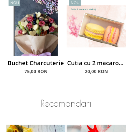
NOU
NOU
Buchet Charcuterie
Cutia cu 2 macarons
iubăreți
M
75,00 RON
20,00 RON
Recomandari