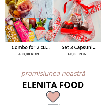
Combo for 2 cu
Set 3 Căpșuni
Charcuterie Snack,
glasate în ciocolată
400,00 RON
60,00 RON
Checuri si Capsuni
glasate
promisiunea noastră
ELENITA FOOD