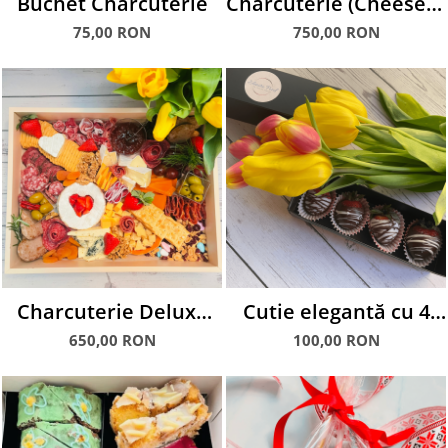
Buchet Charcuterie
Charcuterie (Cheese &
Meat) Bar Evenimente
75,00 RON
750,00 RON
Charcuterie Deluxe
Cutie elegantă cu 4
Box
căpșuni glasate în
650,00 RON
100,00 RON
ciocolată albă și
neagră