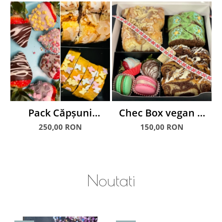
Pack Căpșuni
Chec Box vegan &
glasate & Chec
non-vegan, cu
250,00 RON
150,00 RON
glazurat
macarons și căpșuni
C
glasate
Noutati