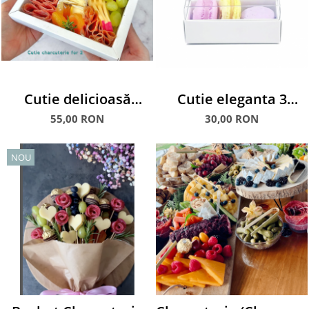
Cutie delicioasă
Cutie eleganta 3
Charcuterie for Two
macarons
55,00 RON
30,00 RON
NOU