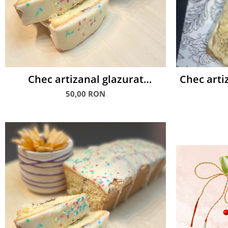
Chec artizanal glazurat
Chec artiz
Curcubeu, 600 g
M
50,00 RON