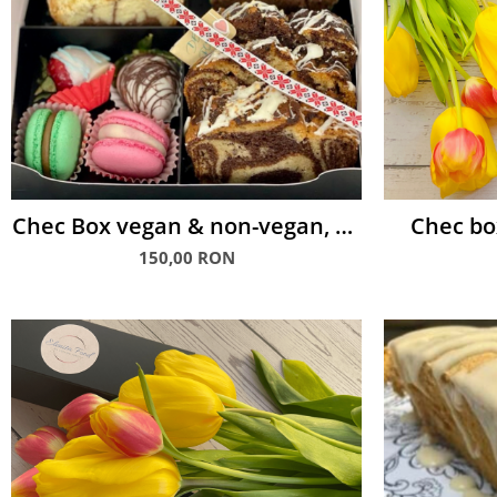
Chec Box vegan & non-vegan, cu
Chec bo
macarons și căpșuni glasate
c
150,00 RON