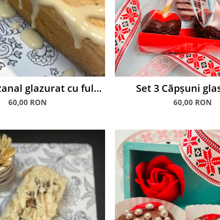
anal glazurat cu fulgi
Set 3 Căpșuni gla
IGDALE, 600 g
ciocolată
60,00 RON
60,00 RON