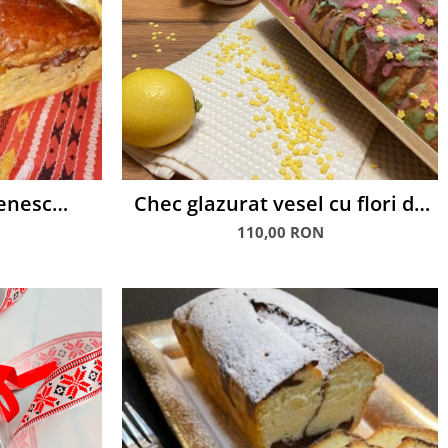
enesc
Chec glazurat vesel cu flori de
2 kg
sezon și felicitare tematică:
110,00 RON
Fericire Împachetată.