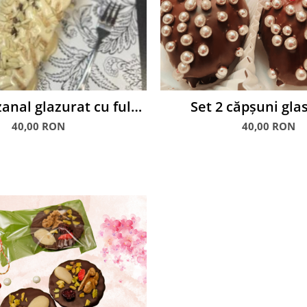
anal glazurat cu fulgi
Set 2 căpșuni gla
IGDALE, 350 g
ciocolată
40,00 RON
40,00 RON