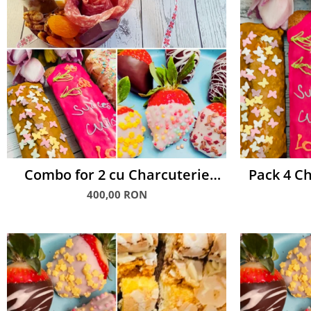
Combo for 2 cu Charcuterie
Pack 4 Ch
Snack, Checuri si Capsuni
400,00 RON
glasate