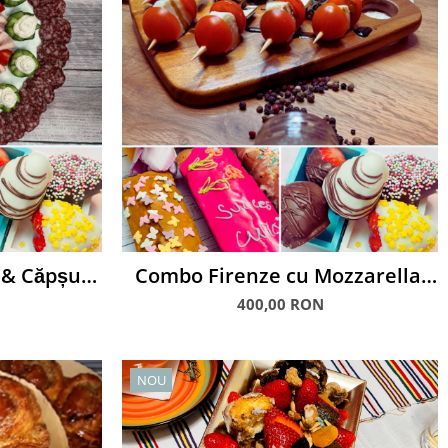
& Căpșuni
Combo Firenze cu Mozzarella,
Checuri & Căpșuni glasate
400,00 RON
NOU