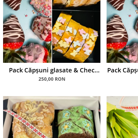
Pack Căpșuni glasate & Chec
Pack Căpș
glazurat
250,00 RON