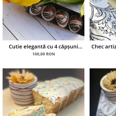
Cutie elegantă cu 4 căpșuni
Chec artiz
glasate în ciocolată albă și
M
100,00 RON
neagră