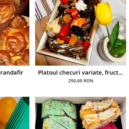
randafir
Platoul checuri variate, fructe,
alune și brânzeturi
250,00 RON