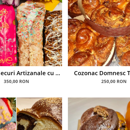
ecuri Artizanale cu 5
Cozonac Domnesc T
fire flori
350,00 RON
250,00 RON