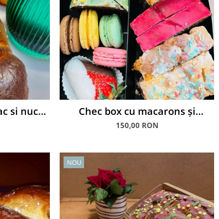
c si nuca,
Chec box cu macarons și
căpșuni glasate în ciocolată
150,00 RON
NOU