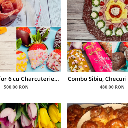
or 6 cu Charcuterie
Combo Sibiu, Checuri 
Snack, Chec și Căpșuni glasate
glasate
500,00 RON
480,00 RON