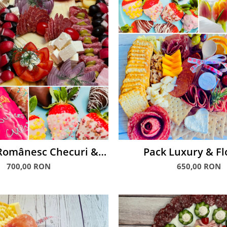
omânesc Checuri &
Pack Luxury & F
pșuni glasate
700,00 RON
650,00 RON