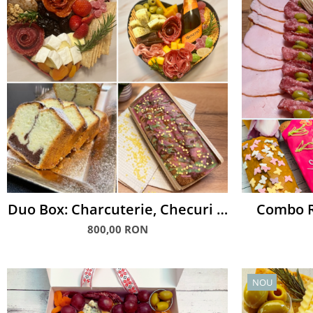
Duo Box: Charcuterie, Checuri &
Combo R
Prosecco
Că
800,00 RON
NOU