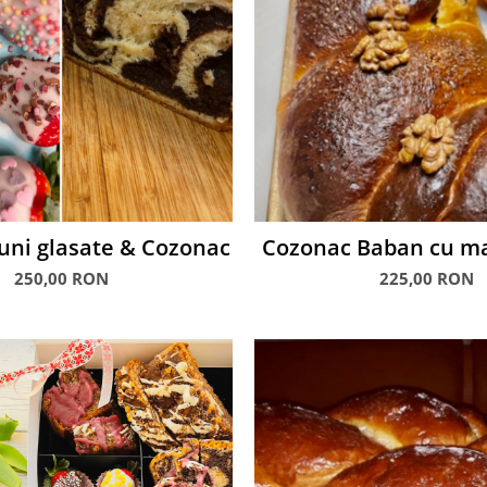
uni glasate & Cozonac
Cozonac Baban cu ma
1.5 kg
250,00 RON
225,00 RON