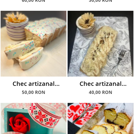
60,00 RON
50,00 RON
Chec artizanal
Chec artizanal
glazurat Curcubeu,
glazurat cu fulgi
50,00 RON
40,00 RON
600 g
MIGDALE, 350 g