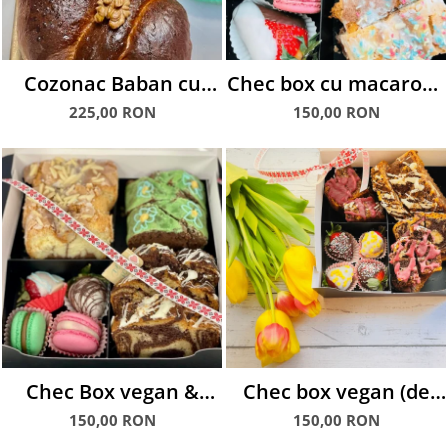
Cozonac Baban cu
Chec box cu macarons
mac si nuca, 1.5 kg
și căpșuni glasate în
225,00 RON
150,00 RON
ciocolată
Chec Box vegan &
Chec box vegan (de
non-vegan, cu
post) cu căpșuni
150,00 RON
150,00 RON
macarons și căpșuni
glasate