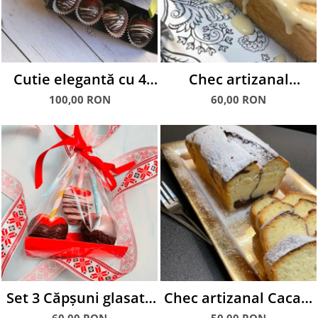
Cutie elegantă cu 4
Chec artizanal
căpșuni glasate în
glazurat cu fulgi
100,00 RON
60,00 RON
ciocolată albă și
MIGDALE, 600 g
neagră
Set 3 Căpșuni glasate
Chec artizanal Cacao,
în ciocolată
600 g