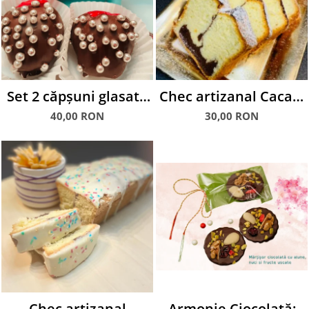
Set 2 căpșuni glasate
Chec artizanal Cacao,
în ciocolată
350 g
40,00 RON
30,00 RON
Chec artizanal
Armonie Ciocolată: