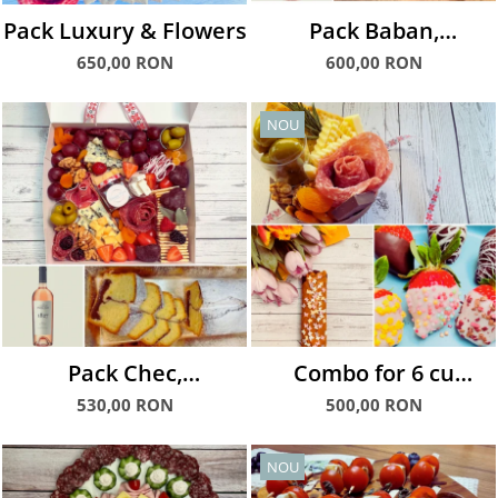
Pack Luxury & Flowers
Pack Baban,
Charcuterie & Wine
650,00 RON
600,00 RON
NOU
Pack Chec,
Combo for 6 cu
Charcuterie & Wine
Charcuterie Snack,
530,00 RON
500,00 RON
Chec și Căpșuni
glasate
NOU