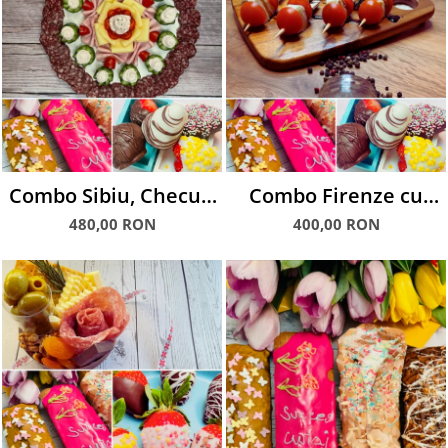
Combo Sibiu, Checuri
Combo Firenze cu
& Căpșuni glasate
Mozzarella, Checuri &
480,00 RON
400,00 RON
Căpșuni glasate